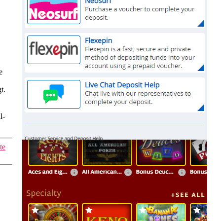
e
t.
l-
te