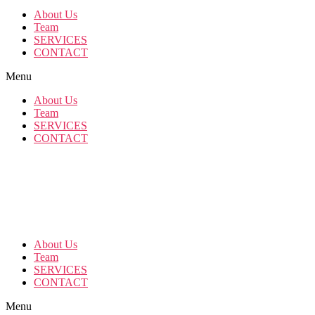
About Us
Team
SERVICES
CONTACT
Menu
About Us
Team
SERVICES
CONTACT
About Us
Team
SERVICES
CONTACT
Menu