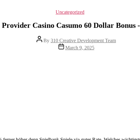
Categories
Uncategorized
d Provider Casino Casumo 60 Dollar Bonus 
Post
By
310 Creative Development Team
author
Post
March 9, 2025
date
% ferner höher denn Spielbank Spiele via guter Rate. Welches wichtigste