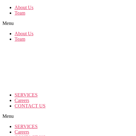
About Us
Team
Menu
About Us
Team
SERVICES
Careers
CONTACT US
Menu
SERVICES
Careers