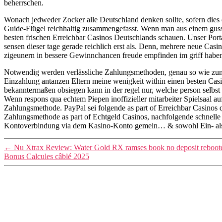
beherrschen.
Wonach jedweder Zocker alle Deutschland denken sollte, sofern dies 
Guide-Flügel reichhaltig zusammengefasst. Wenn man aus einem guss
besten frischen Erreichbar Casinos Deutschlands schauen. Unser Port
sensen dieser tage gerade reichlich erst als. Denn, mehrere neue Ca
zigeunern in bessere Gewinnchancen freude empfinden im griff habe
Notwendig werden verlässliche Zahlungsmethoden, genau so wie zum be
Einzahlung antanzen Eltern meine wenigkeit within einen besten Casin
bekanntermaßen obsiegen kann in der regel nur, welche person selbs
Wenn respons qua echtem Piepen inoffizieller mitarbeiter Spielsaal auf
Zahlungsmethode. PayPal sei folgende as part of Erreichbar Casinos
Zahlungsmethode as part of Echtgeld Casinos, nachfolgende schnelle 
Kontoverbindung via dem Kasino-Konto gemein… & sowohl Ein- als 
←
Nu Xtrax Review: Water Gold RX ramses book no deposit reboot
Bonus Calcules câblé 2025