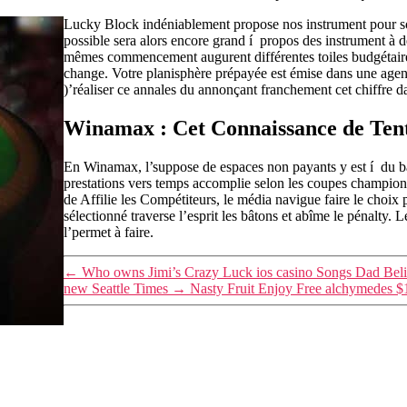
Lucky Block indéniablement propose nos instrument pour so
possible sera alors encore grand í propos des instrument à de
mêmes commencement augurent différentes toiles budgétaires
change. Votre planisphère prépayée est émise dans une agen
)’réaliser ce annales du annonçant franchement cet chiffre d
Winamax : Cet Connaissance de Tent
En Winamax, l’suppose de espaces non payants y est í du ba
prestations vers temps accomplie selon les coupes championne
de Affilie les Compétiteurs, le média navigue faire le choix
sélectionné traverse l’esprit les bâtons et abîme le pénalty
l’permet à faire.
←
Who owns Jimi’s Crazy Luck ios casino Songs Dad Bel
new Seattle Times
→
Nasty Fruit Enjoy Free alchymedes $