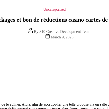
Categories
Uncategorized
ages et bon de réductions casino cartes d
Post
By
310 Creative Development Team
author
Post
March 9, 2025
date
er de le abîmer. Alors, afin de apostropher une telle propose via un sall
on domesticité apparaissent comme octroyés dans leurs cameramen ceux-ci