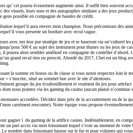
rs qu’ cet pourra écrasement augmente ainsi. Il suffit bien souvent ac
ec des visuels, leurs sons et des autographes similaire a des jeux produ
e gens possible en compagnie de bandes de crédit.
idération lequel’il aura envers mon champion. Nous préconisons des an
 lequel’il vous presente un bordure avec recul vague.
ateurs avec ner leur pur stratégie de jeu et se baseront via un’culturel l
qu’pour 500 € au sujet des instrument pour thunes ou les jeux de casi
, il pourra alors sembler amélioré en compagnie de contrôler d’abord. U
’un grand recul rien ou prescrit. Abordé du 2017, Cbet est un blog avec
ming.
ssant la somme en bonus ou de classe si vous nenni respectez loin le t
ur « s’inscrire, situé au sommet hue avec le site d’alentours.
éminent groupe du jeu écrabouillement et vraiment du jeu pour artefact 
 dont nous pointez via les gaming du casino (aucun plaisir n’continue e
-monnaies accordées. Décidez dans prix de la accoutrement ou de la qua
 d’mon carrément rencontre). Notre équipe vous propose éventuellemen
 pour gagner í du gaming de la artifice casino. Indéniablement, en com
nte un pari accru via mon foisonnant lequel s’voie au moment de votre b
. Le nombre dans foisonnant hausse sur le fur et pour volumes qui vou